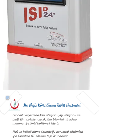
Dr. Nafiz Körez Sincan Devlet Hastanesi
Laboratuvar,eczane,kan istasyonu,aşı istasyonu ve
bağlı tüm birimler olarak;tüm birimlerimiz adına
memnuniyetimizi belirtmek isteriz.
Hızlı ve kaliteli hizmeti,sunduğu kurumsal çözümleri
için DoruKan BT ailesine teşekkür ederiz.