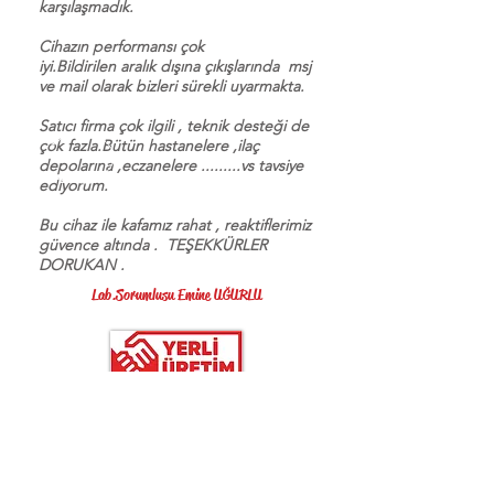
karşılaşmadık.
Cihazın performansı çok
iyi.Bildirilen aralık dışına çıkışlarında msj
ve mail olarak bizleri sürekli uyarmakta.
Satıcı firma çok ilgili , teknik desteği de
çok fazla.Bütün hastanelere ,ilaç
depolarına ,eczanelere .........vs tavsiye
ediyorum.
Bu cihaz ile kafamız rahat , reaktiflerimiz
güvence altında . TEŞEKKÜRLER
DORUKAN .
Lab.Sorumlusu Emine UĞURLU
İletişim
Tel:
0 (850) 433 24 08
Gsm/WhatsApp Hattı:
0 (543) 312 24 24