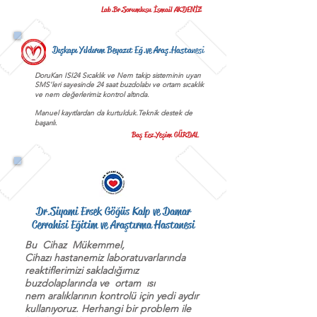
Lab.Br.Sorumlusu İsmail AKDENİZ
Dışkapı Yıldırım Beyazıt Eğ.ve Araş.Hastanesi
DoruKan ISI24 Sıcaklık ve Nem takip sisteminin uyarı
SMS'leri sayesinde 24 saat buzdolabı ve ortam sıcaklık
ve nem değerlerimiz kontrol altında.
Manuel kayıtlardan da kurtulduk.Teknik destek de
başarılı.
Baş Ecz.Yeşim GÜRDAL
Dr.Siyami Ersek Göğüs Kalp ve Damar
Cerrahisi Eğitim ve Araştırma Hastanesi
Bu Cihaz Mükemmel,
Cihazı hastanemiz laboratuvarlarında
reaktiflerimizi sakladığımız
buzdolaplarında ve ortam ısı
nem aralıklarının kontrolü için yedi aydır
kullanıyoruz. Herhangi bir problem ile