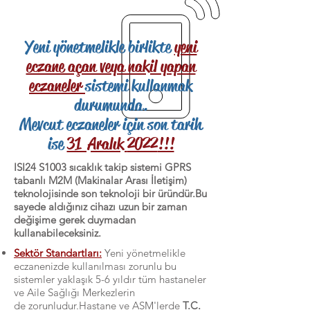
Yeni yönetmelikle birlikte
yeni
eczane açan veya nakil yapan
eczaneler
sistemi kullanmak
durumunda.
Mevcut eczaneler için son tarih
ise
31 Aralık
2022
!!!
ISI24 S1003 sıcaklık takip sistemi GPRS
tabanlı M2M (Makinalar Arası İletişim)
teknolojisinde son teknoloji bir üründür.Bu
sayede aldığınız cihazı uzun bir zaman
değişime gerek duymadan
kullanabileceksiniz.
Sektör Standartları:
Yeni yönetmelikle
eczanenizde kullanılması zorunlu bu
sistemler yaklaşık 5-6 yıldır tüm hastaneler
ve Aile Sağlığı Merkezlerin
de zorunludur.Hastane ve ASM'lerde
T.C.