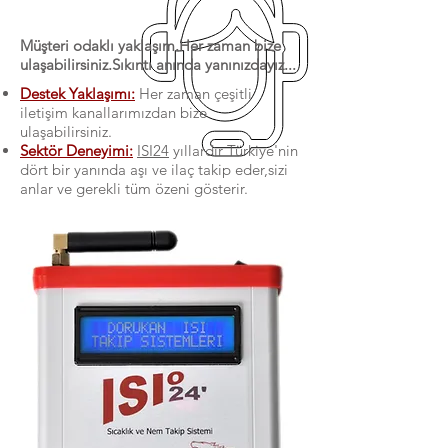
Müşteri odaklı yaklaşım.Her zaman bize
ulaşabilirsiniz.Sıkıntı anında yanınızdayız...
Destek Yaklaşımı:
Her zaman çeşitli
iletişim kanallarımızdan bize
ulaşabilirsiniz.
Sektör Deneyimi:
ISI24
yıllardır Türkiye'nin
dört bir yanında aşı ve ilaç takip eder,sizi
anlar ve gerekli tüm özeni gösterir.