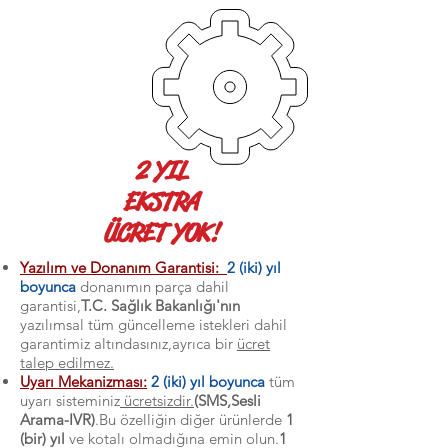
2 YIL
EKSTRA
ÜCRET YOK!
Yazılım ve Donanım Garantisi:
2 (iki) yıl
boyunca
donanımın parça dahil
garantisi,
T.C. Sağlık Bakanlığı'nın
yazılımsal tüm güncelleme istekleri dahil
garantimiz altındasınız,ayrıca bir
ücret
talep edilmez.
Uyarı Mekanizması:
2 (iki) yıl boyunca
tüm
uyarı sisteminiz
ücretsizdir.
(SMS,Sesli
Arama-IVR)
.Bu özelliğin diğer ürünlerde
1
(bir) yıl
ve kotalı olmadığına emin olun.
1