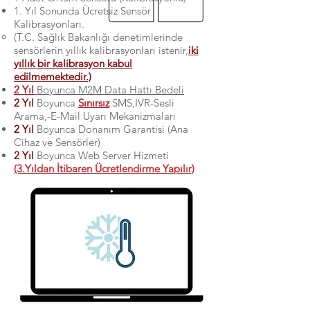
1. Yıl Sonunda Ücretsiz Sensör
Kalibrasyonları.
(T.C. Sağlık Bakanlığı denetimlerinde
sensörlerin yıllık kalibrasyonları istenir,
iki
yıllık bir kalibrasyon kabul
edilmemektedir.)
2 Yıl
Boyunca M2M Data Hattı Bedeli
2 Yıl
Boyunca
Sınırsız
SMS,IVR-Sesli
Arama,-E-Mail Uyarı Mekanizmaları
2 Yıl
Boyunca Donanım Garantisi (Ana
Cihaz ve Sensörler)
2 Yıl
Boyunca Web Server Hizmeti
(3.Yıldan İtibaren Ücretlendirme Yapılır)