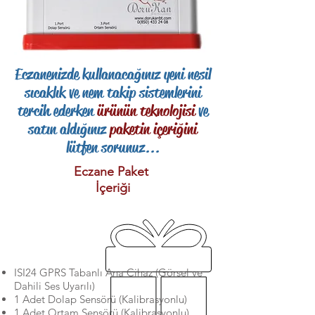
Eczanenizde kullanacağınız yeni nesil
sıcaklık ve nem takip sistemlerini
tercih ederken
ürünün teknolojisi
ve
satın aldığınız
paketin içeriğini
lütfen sorunuz...
Eczane Paket
İçeriği
ISI24 GPRS Tabanlı Ana Cihaz (Görsel ve
Dahili Ses Uyarılı)
1 Adet Dolap Sensörü (Kalibrasyonlu)
1 Adet Ortam Sensörü (Kalibrasyonlu)