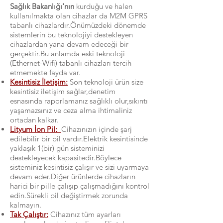
Sağlık Bakanlığı'nın
kurduğu ve halen
kullanılmakta olan cihazlar da M2M GPRS
tabanlı cihazlardır.Önümüzdeki dönemde
sistemlerin bu teknolojiyi destekleyen
cihazlardan yana devam edeceği bir
gerçektir.Bu anlamda eski teknoloji
(Ethernet-Wifi) tabanlı cihazları tercih
etmemekte fayda var.
Kesintisiz İletişim:
Son teknoloji ürün size
kesintisiz iletişim sağlar,denetim
esnasında raporlamanız sağlıklı olur,sıkıntı
yaşamazsınız ve ceza alma ihtimaliniz
ortadan kalkar.
Lityum İon Pil:
Cihazınızın içinde şarj
edilebilir bir pil vardır.Elektrik kesintisinde
yaklaşık 1(bir) gün sisteminizi
destekleyecek kapasitedir.Böylece
sisteminiz kesintisiz çalışır ve sizi uyarmaya
devam eder.Diğer ürünlerde cihazların
harici bir pille çalışıp çalışmadığını kontrol
edin.Sürekli pil değiştirmek zorunda
kalmayın.
Tak Çalıştır:
Cihazınız tüm ayarları