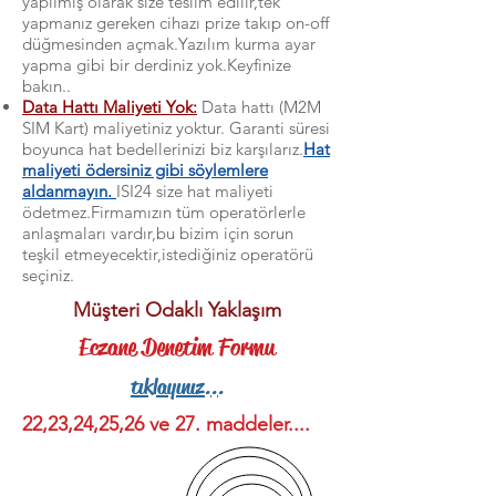
yapılmış olarak size teslim edilir,tek
yapmanız gereken cihazı prize takıp on-off
düğmesinden açmak.Yazılım kurma ayar
yapma gibi bir derdiniz yok.Keyfinize
bakın..
Data Hattı Maliyeti Yok:
Data hattı (M2M
SIM Kart) maliyetiniz yoktur. Garanti süresi
boyunca hat bedellerinizi biz karşılarız.
Hat
maliyeti ödersiniz gibi söylemlere
aldanmayın.
ISI24 size hat maliyeti
ödetmez.Firmamızın tüm operatörlerle
anlaşmaları vardır,bu bizim için sorun
teşkil etmeyecektir,istediğiniz operatörü
seçiniz.
Müşteri Odaklı Yaklaşım
Eczane Denetim Formu
tıklayınız...
22,23,24,25,26 ve 27. maddeler....