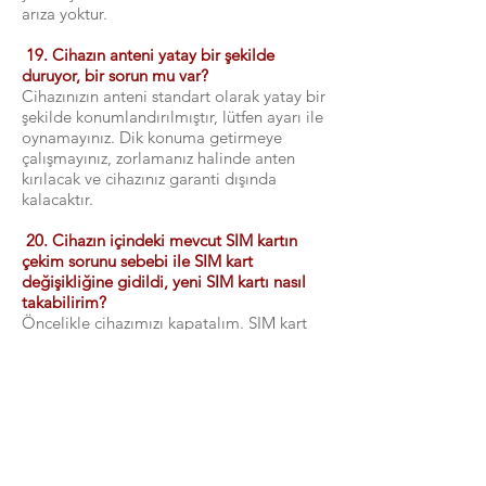
arıza yoktur.
19. Cihazın anteni yatay bir şekilde
duruyor, bir sorun mu var?
Cihazınızın anteni standart olarak yatay bir
şekilde konumlandırılmıştır, lütfen ayarı ile
oynamayınız. Dik konuma getirmeye
çalışmayınız, zorlamanız halinde anten
kırılacak ve cihazınız garanti dışında
kalacaktır.
20. Cihazın içindeki mevcut SIM kartın
çekim sorunu sebebi ile SIM kart
değişikliğine gidildi, yeni SIM kartı nasıl
takabilirim?
Öncelikle cihazımızı kapatalım. SIM kart
yuvası cihazın üzerindedir. Tırnağınızla ya
da bir kalem vasıtası ile üzerine bastırınız
SIM kart dışarı çıkacaktır. Yeni SIM kartı
kesik taraf sağ aşağıda manyetik taraf
arkada olacak şekilde yuvasına ittiriniz,
yerine oturduktan sonra cihazınızı tekrar
açınız. Cihaz üzerinde sıcaklık ve nem