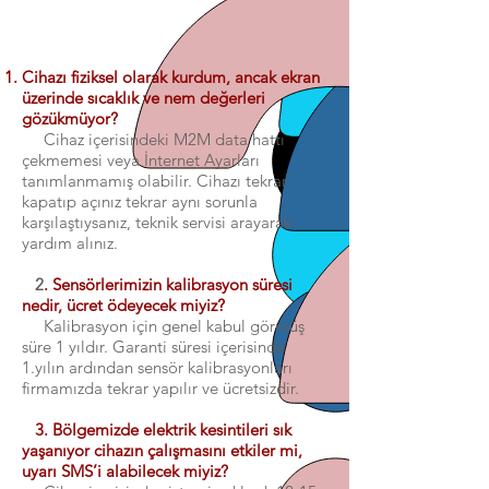
Cihazı fiziksel olarak kurdum, ancak ekran
üzerinde sıcaklık ve nem değerleri
gözükmüyor?
Cihaz içerisindeki M2M data hattı
çekmemesi veya İnternet Ayarları
tanımlanmamış olabilir. Cihazı tekrar
kapatıp açınız tekrar aynı sorunla
karşılaştıysanız, teknik servisi arayarak
yardım alınız.
2
. Sensörlerimizin kalibrasyon süresi
nedir, ücret ödeyecek miyiz?
Kalibrasyon için genel kabul görmüş
süre 1 yıldır. Garanti süresi içerisinde
1.yılın ardından sensör kalibrasyonları
firmamızda tekrar yapılır ve ücretsizdir.
3. Bölgemizde elektrik kesintileri sık
yaşanıyor cihazın çalışmasını etkiler mi,
uyarı SMS’i alabilecek miyiz?